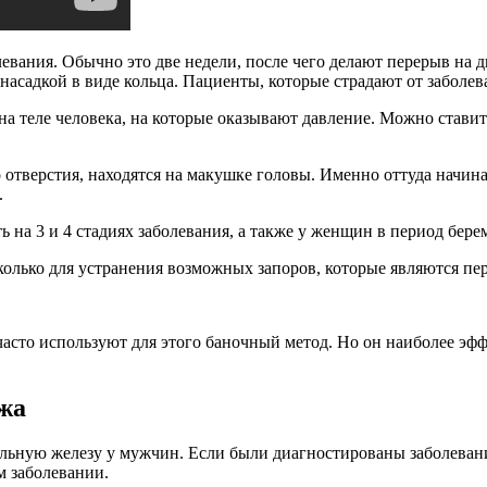
левания. Обычно это две недели, после чего делают перерыв на 
асадкой в виде кольца. Пациенты, которые страдают от заболева
 теле человека, на которые оказывают давление. Можно ставить
о отверстия, находятся на макушке головы. Именно оттуда начи
.
 на 3 и 4 стадиях заболевания, а также у женщин в период бере
 сколько для устранения возможных запоров, которые являются
асто используют для этого баночный метод. Но он наиболее эффе
жа
льную железу у мужчин. Если были диагностированы заболевания
м заболевании.