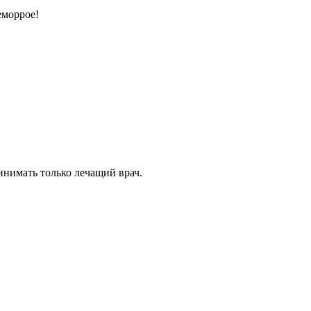
еморрое!
инимать только лечащий врач.