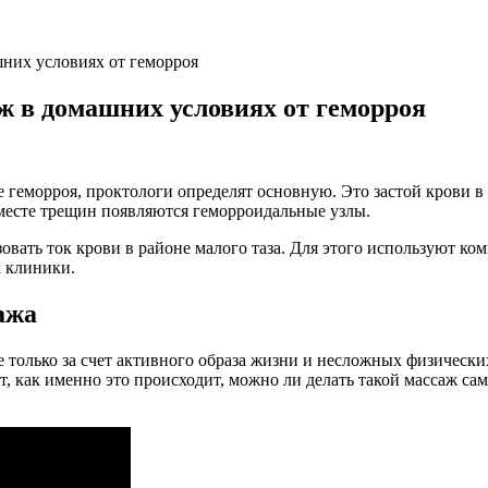
шних условиях от геморроя
ж в домашних условиях от геморроя
морроя, проктологи определят основную. Это застой крови в о
месте трещин появляются геморроидальные узлы.
овать ток крови в районе малого таза. Для этого используют ко
х клиники.
ажа
 только за счет активного образа жизни и несложных физическ
как именно это происходит, можно ли делать такой массаж самос