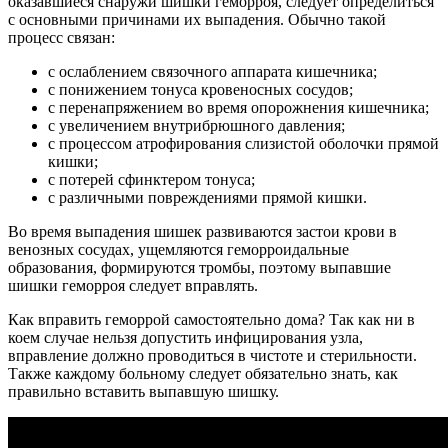
оказавшиеся снаружи шишки геморроя, следует определиться
с основными причинами их выпадения. Обычно такой
процесс связан:
с ослаблением связочного аппарата кишечника;
с понижением тонуса кровеносных сосудов;
с перенапряжением во время опорожнения кишечника;
с увеличением внутрибрюшного давления;
с процессом атрофирования слизистой оболочки прямой
кишки;
с потерей сфинктером тонуса;
с различными повреждениями прямой кишки.
Во время выпадения шишек развиваются застои крови в
венозных сосудах, ущемляются геморроидальные
образования, формируются тромбы, поэтому выпавшие
шишки геморроя следует вправлять.
Как вправить геморрой самостоятельно дома? Так как ни в
коем случае нельзя допустить инфицирования узла,
вправление должно проводиться в чистоте и стерильности.
Также каждому больному следует обязательно знать, как
правильно вставить выпавшую шишку.