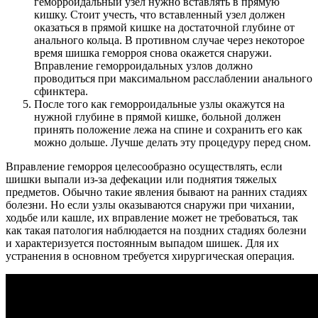
геморроидальный узел нужно вставлять в прямую
кишку. Стоит учесть, что вставленный узел должен
оказаться в прямой кишке на достаточной глубине от
анального кольца. В противном случае через некоторое
время шишка геморроя снова окажется снаружи.
Вправление геморроидальных узлов должно
проводиться при максимальном расслаблении анального
сфинктера.
После того как геморроидальные узлы окажутся на
нужной глубине в прямой кишке, больной должен
принять положение лежа на спине и сохранить его как
можно дольше. Лучше делать эту процедуру перед сном.
Вправление геморроя целесообразно осуществлять, если
шишки выпали из-за дефекации или поднятия тяжелых
предметов. Обычно такие явления бывают на ранних стадиях
болезни. Но если узлы оказываются снаружи при чихании,
ходьбе или кашле, их вправление может не требоваться, так
как такая патология наблюдается на поздних стадиях болезни
и характеризуется постоянным выпадом шишек. Для их
устранения в основном требуется хирургическая операция.