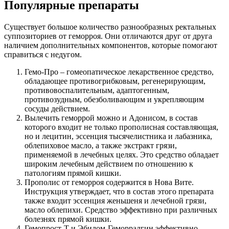
Популярные препараты
Существует большое количество разнообразных ректальных
суппозиториев от геморроя. Они отличаются друг от друга
наличием дополнительных компонентов, которые помогают
справиться с недугом.
Гемо-Про – гомеопатическое лекарственное средство,
обладающее противогрибковым, регенерирующим,
противовоспалительным, адаптогенным,
противозудным, обезболивающим и укрепляющим
сосуды действием.
Вылечить геморрой можно и Адонисом, в состав
которого входит не только прополисная составляющая,
но и лецитин, эссенция тысячелистника и лабазника,
облепиховое масло, а также экстракт грязи,
применяемой в лечебных целях. Это средство обладает
широким лечебным действием по отношению к
патологиям прямой кишки.
Прополис от геморроя содержится в Нова Вите.
Инструкция утверждает, что в состав этого препарата
также входит эссенция женьшеня и лечебной грязи,
масло облепихи. Средство эффективно при различных
болезнях прямой кишки.
Гемопрост-Т и Эбилом-Геморралгин эффективно