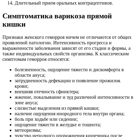
Длительный прием оральных контрацептивов.
Симптоматика варикоза прямой
кишки
Признаки женского геморроя ничем не отличаются от общих
проявлений патологии. Интенсивность прогресса и
выраженности заболевания зависят от его стадии и формы, а
также индивидуальных свойств организма. К классическим
симптомам геморроя относятся:
болезненность, ощущение тяжести и дискомфорта в
области ануса;
затрудненность дефекации и появление прожилок
крови;
внешняя отечность сфинктера;
жжение, покалывание и зуд различной интенсивности в
зоне ануса;
слизистые выделения из прямой кишки;
наличие ощущения инородного тела внутри органа;
боль при ходьбе или сидении;
ощущение тяжести в желудке и тошнота;
метеоризмы;
чувство неполного опорожнения кишечника после