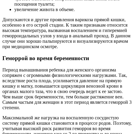
посещения туалета;
увеличение живота в объеме.
Допускаются и другие проявления варикоза прямой кишки,
особенно в его острой стадии. К таким признакам относится
высокая температура, вызванная воспалением и гиперемией
геморроидальных узлов у входа в анальный проход. В данном
случае они хорошо пальпируются и визуализируются врачом
при медицинском осмотре.
Геморрой во время беременности
Период вынашивания ребенка для женского организма
сопряжен с огромными физиологическими нагрузками. Так,
вследствие роста плода, усиливается давление на прямую
кишку и матку, повышается циркуляция венозной крови в
органах малого таза, что в свою очередь ведет к ее застою.
Чем выше срок беременности, тем больше растяжение вен.
Самым частым для женщин в этот период является геморрой 3
степени.
Максимальной же нагрузка на воспаленную сосудистую
систему прямой кишки становится в процессе родов. Поэтому,
учитывая высокий риск развития геморроя во время
беременности, женщине уже со 2-го триместра и до конца