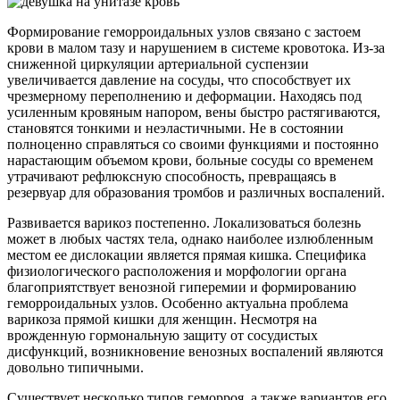
Формирование геморроидальных узлов связано с застоем
крови в малом тазу и нарушением в системе кровотока. Из-за
сниженной циркуляции артериальной суспензии
увеличивается давление на сосуды, что способствует их
чрезмерному переполнению и деформации. Находясь под
усиленным кровяным напором, вены быстро растягиваются,
становятся тонкими и неэластичными. Не в состоянии
полноценно справляться со своими функциями и постоянно
нарастающим объемом крови, больные сосуды со временем
утрачивают рефлюксную способность, превращаясь в
резервуар для образования тромбов и различных воспалений.
Развивается варикоз постепенно. Локализоваться болезнь
может в любых частях тела, однако наиболее излюбленным
местом ее дислокации является прямая кишка. Специфика
физиологического расположения и морфологии органа
благоприятствует венозной гиперемии и формированию
геморроидальных узлов. Особенно актуальна проблема
варикоза прямой кишки для женщин. Несмотря на
врожденную гормональную защиту от сосудистых
дисфункций, возникновение венозных воспалений являются
довольно типичными.
Существует несколько типов геморроя, а также вариантов его