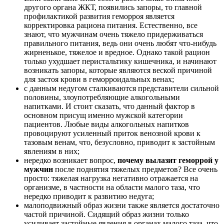
другого органа ЖКТ, появились запоры, то главной
профилактикой развития геморроя является
корректировка рациона питания. Естественно, все
знают, что мужчинам очень тяжело придерживаться
правильного питания, ведь они очень любят что-нибудь
жирненькое, тяжелое и вредное. Однако такой рацион
только ухудшает перистальтику кишечника, и начинают
возникать запоры, которые являются веской причиной
для застоя крови в геморроидальных венах;
с данным недугом сталкиваются представители сильной
половины, злоупотребляющие алкогольными
напитками. И стоит сказать, что данный фактор в
основном присущ именно мужской категории
пациентов. Любые виды алкогольных напитков
провоцируют усиленный приток венозной крови к
тазовым венам, что, безусловно, приводит к застойным
явлениям в них;
нередко возникает вопрос,
почему вылазит геморрой у
мужчин
после поднятия тяжелых предметов? Все очень
просто: тяжелая нагрузка негативно отражается на
организме, в частности на области малого таза, что
нередко приводит к развитию недуга;
малоподвижный образ жизни также является достаточно
частой причиной. Сидящий образ жизни только
усиливает застойные явления в органах малого таза, что