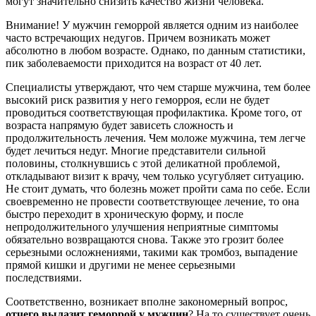
могут значительно снизить качество жизни человека.
Внимание! У мужчин геморрой является одним из наиболее
часто встречающих недугов. Причем возникать может
абсолютно в любом возрасте. Однако, по данным статистики,
пик заболеваемости приходится на возраст от 40 лет.
Специалисты утверждают, что чем старше мужчина, тем более
высокий риск развития у него геморроя, если не будет
проводиться соответствующая профилактика. Кроме того, от
возраста напрямую будет зависеть сложность и
продолжительность лечения. Чем моложе мужчина, тем легче
будет лечиться недуг. Многие представители сильной
половины, столкнувшись с этой деликатной проблемой,
откладывают визит к врачу, чем только усугубляет ситуацию.
Не стоит думать, что болезнь может пройти сама по себе. Если
своевременно не провести соответствующее лечение, то она
быстро переходит в хроническую форму, и после
непродолжительного улучшения неприятные симптомы
обязательно возвращаются снова. Также это грозит более
серьезными осложнениями, такими как тромбоз, выпадение
прямой кишки и другими не менее серьезными
последствиями.
Соответственно, возникает вполне закономерный вопрос,
отчего вылазит геморрой у мужчин
? На то существует очень