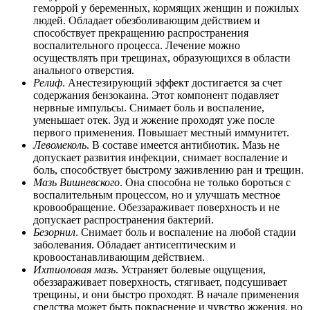
геморрой у беременных, кормящих женщин и пожилых
людей. Обладает обезболивающим действием и
способствует прекращению распространения
воспалительного процесса. Лечение можно
осуществлять при трещинах, образующихся в области
анального отверстия.
Релиф
. Анестезирующий эффект достигается за счет
содержания бензокаина. Этот компонент подавляет
нервные импульсы. Снимает боль и воспаление,
уменьшает отек. Зуд и жжение проходят уже после
первого применения. Повышает местный иммунитет.
Левомеколь
. В составе имеется антибиотик. Мазь не
допускает развития инфекции, снимает воспаление и
боль, способствует быстрому заживлению ран и трещин.
Мазь Вишневского
. Она способна не только бороться с
воспалительным процессом, но и улучшать местное
кровообращение. Обеззараживает поверхность и не
допускает распространения бактерий.
Безорнил
. Снимает боль и воспаление на любой стадии
заболевания. Обладает антисептическим и
кровоостанавливающим действием.
Ихтиоловая мазь
. Устраняет болевые ощущения,
обеззараживает поверхность, стягивает, подсушивает
трещины, и они быстро проходят. В начале применения
средства может быть покраснение и чувство жжения, но