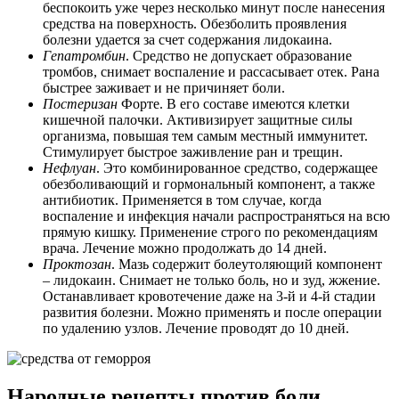
беспокоить уже через несколько минут после нанесения
средства на поверхность. Обезболить проявления
болезни удается за счет содержания лидокаина.
Гепатромбин
. Средство не допускает образование
тромбов, снимает воспаление и рассасывает отек. Рана
быстрее заживает и не причиняет боли.
Постеризан
Форте. В его составе имеются клетки
кишечной палочки. Активизирует защитные силы
организма, повышая тем самым местный иммунитет.
Стимулирует быстрое заживление ран и трещин.
Нефлуан
. Это комбинированное средство, содержащее
обезболивающий и гормональный компонент, а также
антибиотик. Применяется в том случае, когда
воспаление и инфекция начали распространяться на всю
прямую кишку. Применение строго по рекомендациям
врача. Лечение можно продолжать до 14 дней.
Проктозан
. Мазь содержит болеутоляющий компонент
– лидокаин. Снимает не только боль, но и зуд, жжение.
Останавливает кровотечение даже на 3-й и 4-й стадии
развития болезни. Можно применять и после операции
по удалению узлов. Лечение проводят до 10 дней.
Народные рецепты против боли